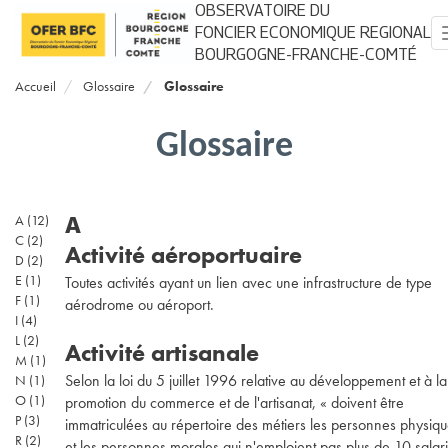
Aller
OBSERVATOIRE DU
au
FONCIER ECONOMIQUE REGIONAL
contenu
BOURGOGNE-FRANCHE-COMTÉ
principal
Accueil
Glossaire
Glossaire
Glossaire
A
A
(12)
C
(2)
Activité aéroportuaire
D
(2)
E
(1)
Toutes activités ayant un lien avec une infrastructure de type
F
(1)
aérodrome ou aéroport.
I
(4)
L
(2)
Activité artisanale
M
(1)
Selon la loi du 5 juillet 1996 relative au développement et à la
N
(1)
O
(1)
promotion du commerce et de l'artisanat, « doivent être
P
(3)
immatriculées au répertoire des métiers les personnes physiq
R
(2)
et les personnes morales qui n'emploient pas plus de 10 salar