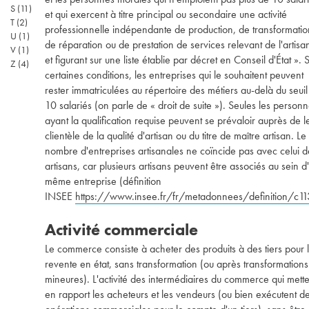
S
(11)
et qui exercent à titre principal ou secondaire une activité
T
(2)
professionnelle indépendante de production, de transformatio
U
(1)
de réparation ou de prestation de services relevant de l'artisa
V
(1)
et figurant sur une liste établie par décret en Conseil d'État ». 
Z
(4)
certaines conditions, les entreprises qui le souhaitent peuvent
rester immatriculées au répertoire des métiers au-delà du seuil
10 salariés (on parle de « droit de suite »). Seules les person
ayant la qualification requise peuvent se prévaloir auprès de l
clientèle de la qualité d'artisan ou du titre de maître artisan. Le
nombre d'entreprises artisanales ne coïncide pas avec celui d
artisans, car plusieurs artisans peuvent être associés au sein d
même entreprise (définition
INSEE
https://www.insee.fr/fr/metadonnees/definition/c1
Activité commerciale
Le commerce consiste à acheter des produits à des tiers pour 
revente en état, sans transformation (ou après transformations
mineures). L'activité des intermédiaires du commerce qui mette
en rapport les acheteurs et les vendeurs (ou bien exécutent d