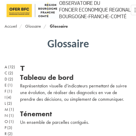
Aller
OBSERVATOIRE DU
au
FONCIER ECONOMIQUE REGIONAL
contenu
BOURGOGNE-FRANCHE-COMTÉ
principal
Accueil
Glossaire
Glossaire
Glossaire
T
A
(12)
C
(2)
Tableau de bord
D
(2)
E
(1)
Représentation visuelle d’indicateurs permettant de suivre
F
(1)
une évolution, de réaliser des diagnostics en vue de
I
(4)
prendre des décisions, ou simplement de communiquer.
L
(2)
M
(1)
Ténement
N
(1)
O
(1)
Un ensemble de parcelles contiguës.
P
(3)
R
(2)