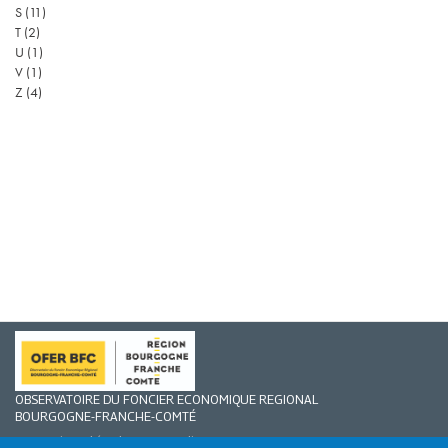
S
(11)
T
(2)
U
(1)
V
(1)
Z
(4)
OBSERVATOIRE DU FONCIER ECONOMIQUE REGIONAL
BOURGOGNE-FRANCHE-COMTÉ
Mentions légales
Credits
Nous contacter
FAQ