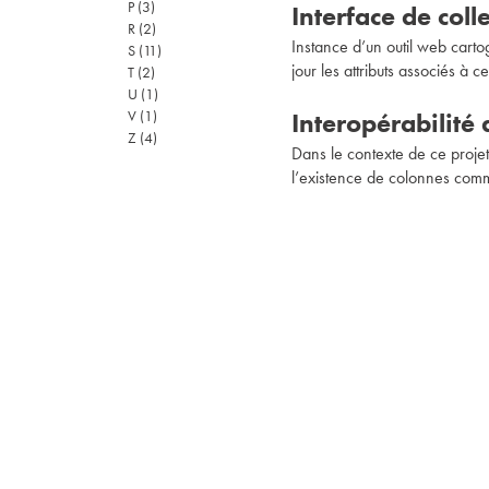
P
(3)
Interface de col
R
(2)
Instance d’un outil web carto
S
(11)
jour les attributs associés à ce
T
(2)
U
(1)
V
(1)
Interopérabilité
Z
(4)
Dans le contexte de ce projet,
l’existence de colonnes comm