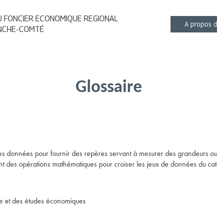
 FONCIER ECONOMIQUE REGIONAL
Main
A propos 
NCHE-COMTÉ
naviga
Glossaire
 des données pour fournir des repères servant à mesurer des grandeurs o
isent des opérations mathématiques pour croiser les jeux de données du cat
tique et des études économiques