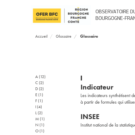
Aller
au
OBSERVATOIRE DU
contenu
BOURGOGNE-FRA
principal
Accueil
Glossaire
Glossaire
I
A
(12)
C
(2)
Indicateur
D
(2)
E
(1)
Les indicateurs synthétisent
F
(1)
à partir de formules qui util
I
(4)
L
(2)
INSEE
M
(1)
Institut national de la statis
N
(1)
O
(1)