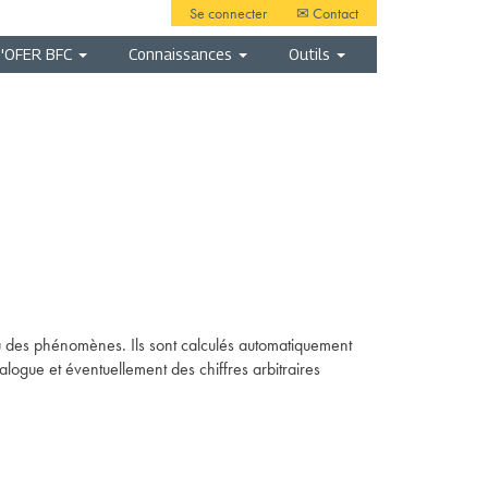
Se connecter
✉ Contact
d'OFER BFC
Connaissances
Outils
tion
u des phénomènes. Ils sont calculés automatiquement
alogue et éventuellement des chiffres arbitraires